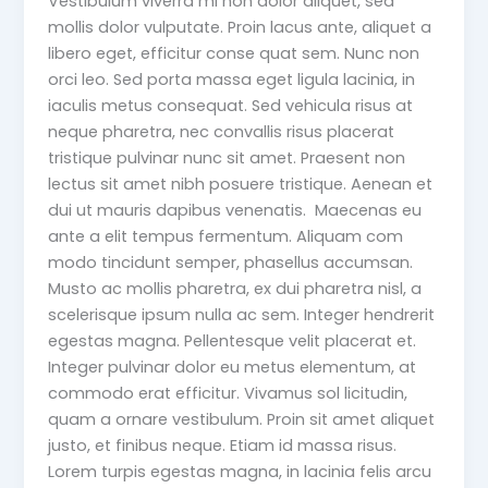
Vestibulum viverra mi non dolor aliquet, sed
mollis dolor vulputate. Proin lacus ante, aliquet a
libero eget, efficitur conse quat sem. Nunc non
orci leo. Sed porta massa eget ligula lacinia, in
iaculis metus consequat. Sed vehicula risus at
neque pharetra, nec convallis risus placerat
tristique pulvinar nunc sit amet. Praesent non
lectus sit amet nibh posuere tristique. Aenean et
dui ut mauris dapibus venenatis. Maecenas eu
ante a elit tempus fermentum. Aliquam com
modo tincidunt semper, phasellus accumsan.
Musto ac mollis pharetra, ex dui pharetra nisl, a
scelerisque ipsum nulla ac sem. Integer hendrerit
egestas magna. Pellentesque velit placerat et.
Integer pulvinar dolor eu metus elementum, at
commodo erat efficitur. Vivamus sol licitudin,
quam a ornare vestibulum. Proin sit amet aliquet
justo, et finibus neque. Etiam id massa risus.
Lorem turpis egestas magna, in lacinia felis arcu