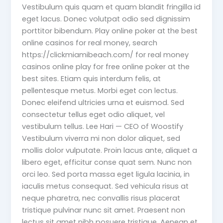
Vestibulum quis quam et quam blandit fringilla id
eget lacus. Donec volutpat odio sed dignissim
porttitor bibendum. Play online poker at the best
online casinos for real money, search
https://clickmiamibeach.com/ for real money
casinos online play for free online poker at the
best sites. Etiam quis interdum felis, at
pellentesque metus. Morbi eget con lectus.
Donec eleifend ultricies urna et euismod. Sed
consectetur tellus eget odio aliquet, vel
vestibulum tellus. Lee Hari — CEO of Woostify
Vestibulum viverra mi non dolor aliquet, sed
mollis dolor vulputate. Proin lacus ante, aliquet a
libero eget, efficitur conse quat sem. Nunc non
orci leo. Sed porta massa eget ligula lacinia, in
iaculis metus consequat. Sed vehicula risus at
neque pharetra, nec convallis risus placerat
tristique pulvinar nunc sit amet. Praesent non
lectus sit amet nibh posuere tristique. Aenean et