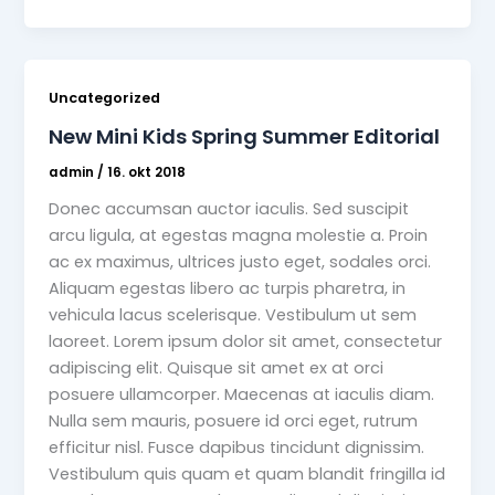
Uncategorized
New Mini Kids Spring Summer Editorial
admin
/
16. okt 2018
Donec accumsan auctor iaculis. Sed suscipit
arcu ligula, at egestas magna molestie a. Proin
ac ex maximus, ultrices justo eget, sodales orci.
Aliquam egestas libero ac turpis pharetra, in
vehicula lacus scelerisque. Vestibulum ut sem
laoreet. Lorem ipsum dolor sit amet, consectetur
adipiscing elit. Quisque sit amet ex at orci
posuere ullamcorper. Maecenas at iaculis diam.
Nulla sem mauris, posuere id orci eget, rutrum
efficitur nisl. Fusce dapibus tincidunt dignissim.
Vestibulum quis quam et quam blandit fringilla id