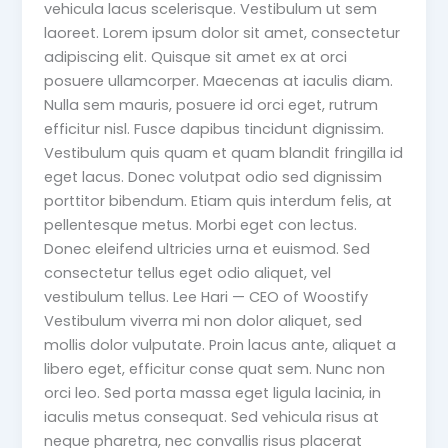
vehicula lacus scelerisque. Vestibulum ut sem
laoreet. Lorem ipsum dolor sit amet, consectetur
adipiscing elit. Quisque sit amet ex at orci
posuere ullamcorper. Maecenas at iaculis diam.
Nulla sem mauris, posuere id orci eget, rutrum
efficitur nisl. Fusce dapibus tincidunt dignissim.
Vestibulum quis quam et quam blandit fringilla id
eget lacus. Donec volutpat odio sed dignissim
porttitor bibendum. Etiam quis interdum felis, at
pellentesque metus. Morbi eget con lectus.
Donec eleifend ultricies urna et euismod. Sed
consectetur tellus eget odio aliquet, vel
vestibulum tellus. Lee Hari — CEO of Woostify
Vestibulum viverra mi non dolor aliquet, sed
mollis dolor vulputate. Proin lacus ante, aliquet a
libero eget, efficitur conse quat sem. Nunc non
orci leo. Sed porta massa eget ligula lacinia, in
iaculis metus consequat. Sed vehicula risus at
neque pharetra, nec convallis risus placerat