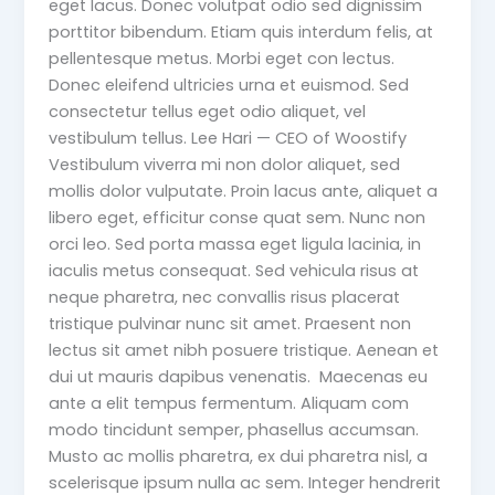
eget lacus. Donec volutpat odio sed dignissim
porttitor bibendum. Etiam quis interdum felis, at
pellentesque metus. Morbi eget con lectus.
Donec eleifend ultricies urna et euismod. Sed
consectetur tellus eget odio aliquet, vel
vestibulum tellus. Lee Hari — CEO of Woostify
Vestibulum viverra mi non dolor aliquet, sed
mollis dolor vulputate. Proin lacus ante, aliquet a
libero eget, efficitur conse quat sem. Nunc non
orci leo. Sed porta massa eget ligula lacinia, in
iaculis metus consequat. Sed vehicula risus at
neque pharetra, nec convallis risus placerat
tristique pulvinar nunc sit amet. Praesent non
lectus sit amet nibh posuere tristique. Aenean et
dui ut mauris dapibus venenatis. Maecenas eu
ante a elit tempus fermentum. Aliquam com
modo tincidunt semper, phasellus accumsan.
Musto ac mollis pharetra, ex dui pharetra nisl, a
scelerisque ipsum nulla ac sem. Integer hendrerit